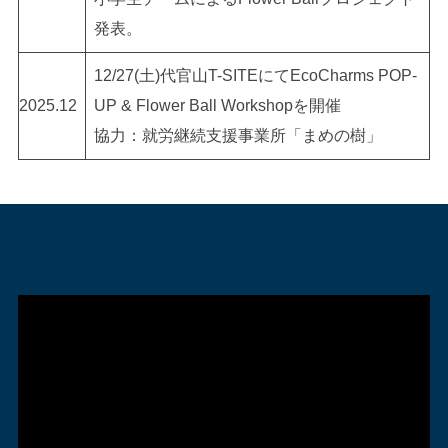
発表。
12/27(土)代官山T-SITEにてEcoCharms POP-
2025.12
UP & Flower Ball Workshopを開催
協力：就労継続支援事業所「まめの樹」