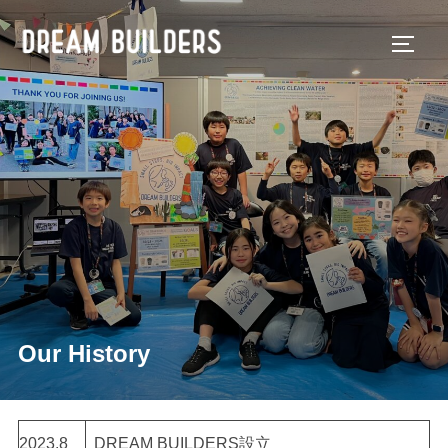
コ
ン
サイド
テ
ン
ツ
へ
ス
キ
ッ
プ
Our History
2023.8
DREAM BUILDERS設立