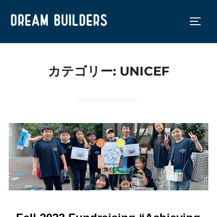
コ
ン
サイド
テ
ン
ツ
カテゴリー:
UNICEF
へ
ス
キ
ッ
プ