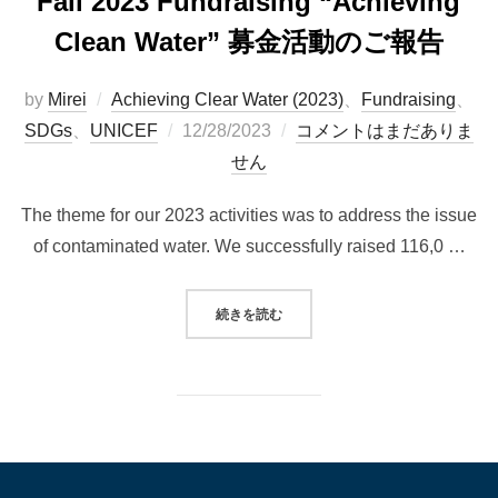
Fall 2023 Fundraising “Achieving
Clean Water” 募金活動のご報告
by
Mirei
Achieving Clear Water (2023)
、
Fundraising
、
投
SDGs
、
UNICEF
12/28/2023
コメントはまだありま
稿
せん
日:
The theme for our 2023 activities was to address the issue
of contaminated water. We successfully raised 116,0 …
“FALL 2023 FUNDRAISING “
続きを読む